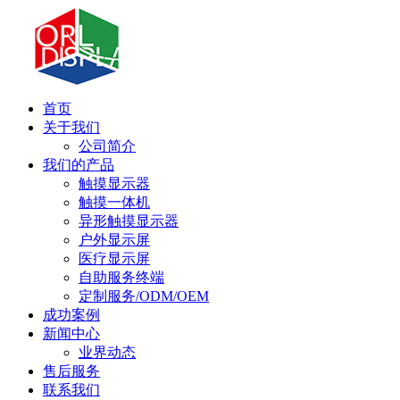
首页
关于我们
公司简介
我们的产品
触摸显示器
触摸一体机
异形触摸显示器
户外显示屏
医疗显示屏
自助服务终端
定制服务/ODM/OEM
成功案例
新闻中心
业界动态
售后服务
联系我们