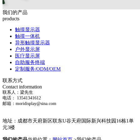
我们的产品
products
触摸显示器
触摸一体机
异形触摸显示器
户外显示屏
医疗显示屏
自助服务终端
定制服务/ODM/OEM
联系方式
Contact information
联系人：梁先生
电话： 13541341612
邮箱：moridisplay@sina.com
地址：
成都市天府新区联东U谷天府国际新兴科技园16栋1单
元3楼
我们的产品
当前位置：
网站首页
>我们的产品