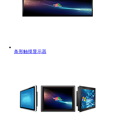
条形触摸显示器