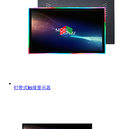
灯带式触摸显示器